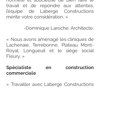
honnête et soucieuse de bien faire le
travail et de répondre aux attentes,
l’équipe de Laberge Constructions
mérite votre considération. »
-Dominique Laroche, Architecte.
« Nous avons aménagé les cliniques de
Lachenaie, Terrebonne, Plateau Mont-
Royal, Longueuil et le siège social
Fleury. »
Spécialiste en construction
commerciale
« Travailler avec Laberge Constructions
a été un vrai plaisir. Bruno est un artiste,
alliant connaissances et talent. Il
participe à fond au projet en partageant
ses idées et en trouvant les moyens de
réaliser des économies. Créatif, il a un
sens des responsabilités poussé et une
patience sans limite. L’ensemble des
travailleurs et travailleuses du projet
l’ont apprécié. »